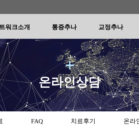
트워크소개
통증추나
교정추나
트워크소개
척추
척추
공지사항
청구경희 추나요법
보도자료
골반
골반
FAQ
청구경희 다이어트
턱관절
치료후
턱관
척추통증추나
척추교정추나
골반통증추나
골반교정추나
턱관절통증
턱관
목어깨통증
일자목(거북목)
골반통/소리
골반틀어짐
턱통증(급성
안면
허리통증
굽은등/굽은어깨
다리저림/당김
휜다리
개구장애
사각
온라인상담
골반통증
일자허리
안짱걸음/팔자걸음
목어깨통증
턱소
온라인상담
수술후통증
숨은키
오리엉덩이
측만증
료
FAQ
치료후기
온라