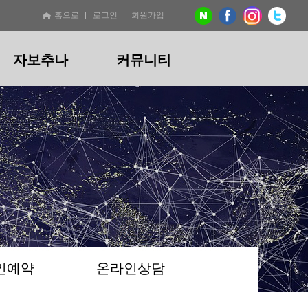
홈으로
로그인
회원가입
자보추나
커뮤니티
기
절
교통사고
비급여 진료비용안내
온라인예약
산후
산후
온라인상담
지점소개
추나
절교정추나
자보추나
산후통증추나
산후교정추나
/만성)
비대칭
교통사고통증
산후통증(산후풍)
산후골반교정
턱
산후체형관리
/두통
리
인예약
온라인상담