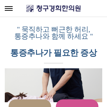
" 묵직하고 뻐근한 허리,
통증추나와 함께 하세요 "
통증추나가 필요한 증상