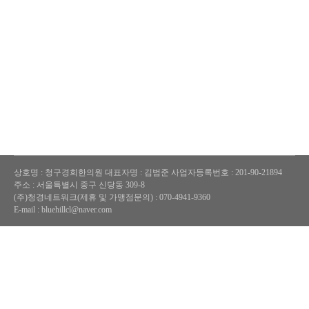
상호명 : 청구경희한의원
대표자명 : 김범준
사업자등록번호 : 201-90-21894
주소 : 서울특별시 중구 신당동 309-8
(주)청경네트워크(제휴 및 가맹점문의) : 070-4941-9360
E-mail : bluehillcl@naver.com