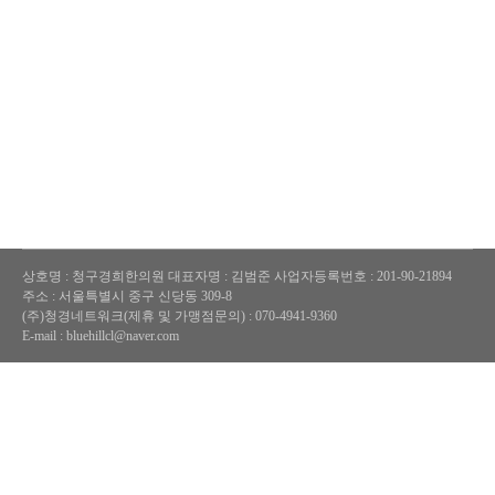
상호명 : 청구경희한의원
대표자명 : 김범준
사업자등록번호 : 201-90-21894
주소 : 서울특별시 중구 신당동 309-8
(주)청경네트워크(제휴 및 가맹점문의) : 070-4941-9360
E-mail : bluehillcl@naver.com