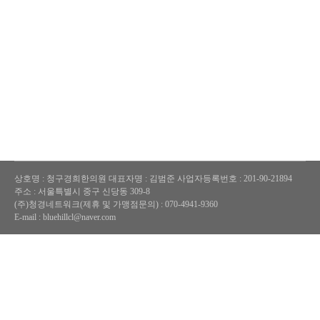
상호명 : 청구경희한의원
대표자명 : 김범준
사업자등록번호 : 201-90-21894
주소 : 서울특별시 중구 신당동 309-8
(주)청경네트워크(제휴 및 가맹점문의) : 070-4941-9360
E-mail : bluehillcl@naver.com