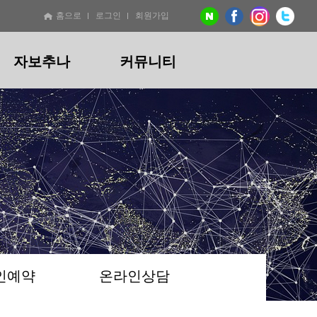
홈으로
로그인
회원가입
자보추나
커뮤니티
기
절
교통사고
비급여 진료비용안내
온라인예약
산후
산후
온라인상담
지점소개
추나
절교정추나
자보추나
산후통증추나
산후교정추나
/만성)
비대칭
교통사고통증
산후통증(산후풍)
산후골반교정
턱
산후체형관리
/두통
리
인예약
온라인상담