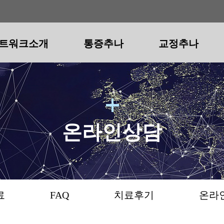
트워크소개
통증추나
교정추나
트워크소개
척추
척추
공지사항
청구경희 추나요법
보도자료
골반
골반
FAQ
청구경희 다이어트
턱관절
치료후
턱관
척추통증추나
척추교정추나
골반통증추나
골반교정추나
턱관절통증
턱관
목어깨통증
일자목(거북목)
골반통/소리
골반틀어짐
턱통증(급성
안면
허리통증
굽은등/굽은어깨
다리저림/당김
휜다리
개구장애
사각
온라인상담
골반통증
일자허리
안짱걸음/팔자걸음
목어깨통증
턱소
수술후통증
숨은키
오리엉덩이
측만증
료
FAQ
치료후기
온라