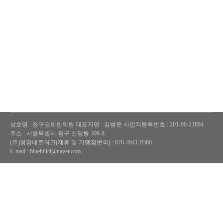
상호명 : 청구경희한의원
대표자명 : 김범준
사업자등록번호 : 201-90-21894
주소 : 서울특별시 중구 신당동 309-8
(주)청경네트워크(제휴 및 가맹점문의) : 070-4941-9360
E-mail : bluehillcl@naver.com