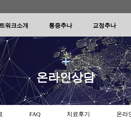
트워크소개
통증추나
교정추나
트워크소개
척추
척추
공지사항
청구경희 추나요법
보도자료
골반
골반
FAQ
청구경희 다이어트
턱관절
치료후
턱관
척추통증추나
척추교정추나
골반통증추나
골반교정추나
턱관절통증
턱관
목어깨통증
일자목(거북목)
골반통/소리
골반틀어짐
턱통증(급성
안면
허리통증
굽은등/굽은어깨
다리저림/당김
휜다리
개구장애
사각
온라인상담
골반통증
일자허리
안짱걸음/팔자걸음
목어깨통증
턱소
수술후통증
숨은키
오리엉덩이
측만증
료
FAQ
치료후기
온라