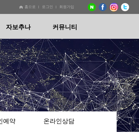
홈으로
로그인
회원가입
자보추나
커뮤니티
기
절
교통사고
비급여 진료비용안내
온라인예약
산후
산후
온라인상담
지점소개
추나
절교정추나
자보추나
산후통증추나
산후교정추나
/만성)
비대칭
교통사고통증
산후통증(산후풍)
산후골반교정
턱
산후체형관리
/두통
리
인예약
온라인상담