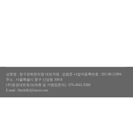
상호명 : 청구경희한의원
대표자명 : 김범준
사업자등록번호 : 201-90-21894
주소 : 서울특별시 중구 신당동 309-8
(주)청경네트워크(제휴 및 가맹점문의) : 070-4941-9360
E-mail : bluehillcl@naver.com