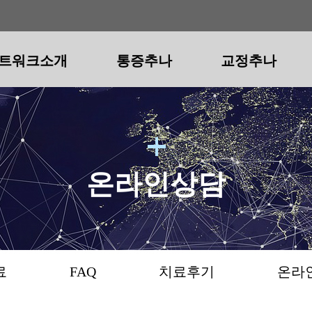
트워크소개
통증추나
교정추나
트워크소개
척추
척추
공지사항
청구경희 추나요법
보도자료
골반
골반
FAQ
청구경희 다이어트
턱관절
치료후
턱관
척추통증추나
척추교정추나
골반통증추나
골반교정추나
턱관절통증
턱관
목어깨통증
일자목(거북목)
골반통/소리
골반틀어짐
턱통증(급성
안면
허리통증
굽은등/굽은어깨
다리저림/당김
휜다리
개구장애
사각
온라인상담
골반통증
일자허리
안짱걸음/팔자걸음
목어깨통증
턱소
수술후통증
숨은키
오리엉덩이
측만증
료
FAQ
치료후기
온라