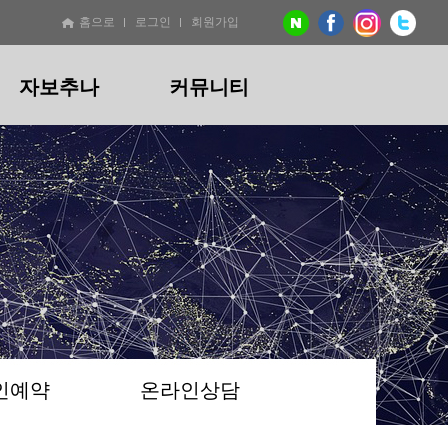
홈으로
로그인
회원가입
자보추나
커뮤니티
기
절
교통사고
비급여 진료비용안내
온라인예약
산후
산후
온라인상담
지점소개
추나
절교정추나
자보추나
산후통증추나
산후교정추나
/만성)
비대칭
교통사고통증
산후통증(산후풍)
산후골반교정
턱
산후체형관리
/두통
리
인예약
온라인상담